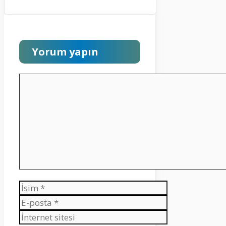
Yorum yapın
Yorum
İsim
E-
posta
İnternet