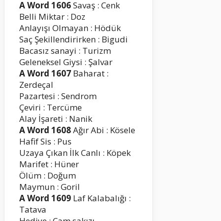
A Word 1606
Savaş : Cenk
Belli Miktar : Doz
Anlayışı Olmayan : Hödük
Saç Şekillendirirken : Bigudi
Bacasız sanayi : Turizm
Geleneksel Giysi : Şalvar
A Word 1607
Baharat :
Zerdeçal
Pazartesi : Sendrom
Çeviri : Tercüme
Alay İşareti : Nanik
A Word 1608
Ağır Abi : Kösele
Hafif Sis : Pus
Uzaya Çıkan İlk Canlı : Köpek
Marifet : Hüner
Ölüm : Doğum
Maymun : Goril
A Word 1609
Laf Kalabalığı :
Tatava
Hediye : Çam sakızı