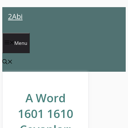
İçeriğe
2Abi
atla
Menu
A Word
1601 1610