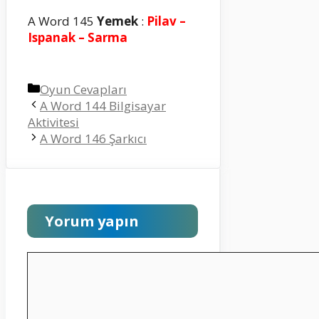
A Word 145
Yemek
:
Pilav –
Ispanak – Sarma
Kategoriler
Oyun Cevapları
A Word 144 Bilgisayar
Aktivitesi
A Word 146 Şarkıcı
Yorum yapın
Yorum