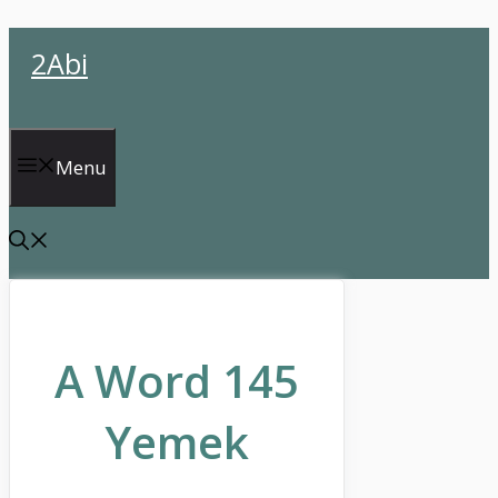
İçeriğe
2Abi
atla
Menu
A Word 145
Yemek