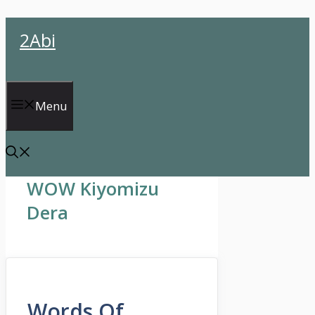
İçeriğe
2Abi
atla
Menu
WOW Kiyomizu
Dera
Words Of