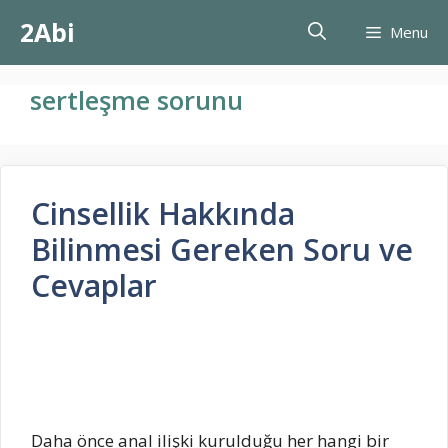
İçeriğe
2Abi
Menu
atla
sertleşme sorunu
Cinsellik Hakkında
Bilinmesi Gereken Soru ve
Cevaplar
Daha önce anal ilişki kurulduğu her hangi bir