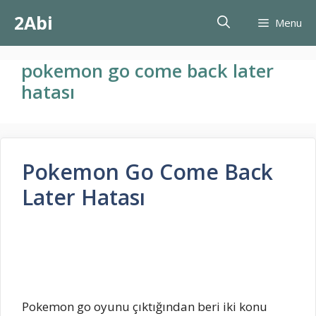
İçeriğe
2Abi
Menu
atla
pokemon go come back later
hatası
Pokemon Go Come Back
Later Hatası
Pokemon go oyunu çıktığından beri iki konu