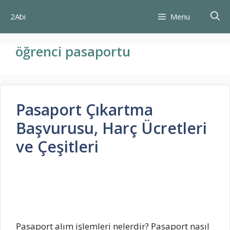
İçeriğe
2Abi
Menu
atla
öğrenci pasaportu
Pasaport Çıkartma
Başvurusu, Harç Ücretleri
ve Çeşitleri
Pasaport alım işlemleri nelerdir? Pasaport nasıl