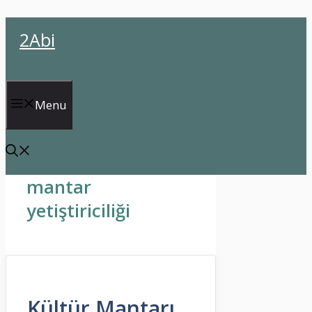
İçeriğe
2Abi
atla
Menu
mantar
yetiştiriciliği
Kültür Mantarı