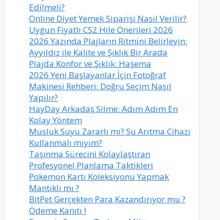
Edilmeli?
Online Diyet Yemek Siparişi Nasıl Verilir?
Uygun Fiyatlı CS2 Hile Önerileri 2026
2026 Yazında Plajların Ritmini Belirleyin:
Ayyıldız ile Kalite ve Şıklık Bir Arada
Plajda Konfor ve Şıklık: Haşema
2026 Yeni Başlayanlar İçin Fotoğraf
Makinesi Rehberi: Doğru Seçim Nasıl
Yapılır?
HayDay Arkadaş Silme: Adım Adım En
Kolay Yöntem
Musluk Suyu Zararlı mı? Su Arıtma Cihazı
Kullanmalı mıyım?
Taşınma Sürecini Kolaylaştıran
Profesyonel Planlama Taktikleri
Pokemon Kartı Koleksiyonu Yapmak
Mantıklı mı ?
BitPet Gerçekten Para Kazandırıyor mu ?
Ödeme Kanıtı !