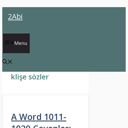
İçeriğe
2Abi
atla
Menu
klişe sözler
A Word 1011-