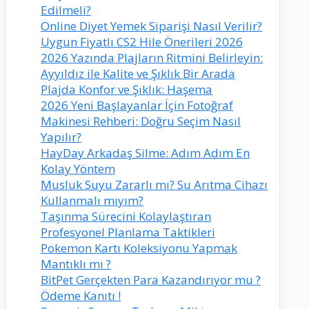
Edilmeli?
Online Diyet Yemek Siparişi Nasıl Verilir?
Uygun Fiyatlı CS2 Hile Önerileri 2026
2026 Yazında Plajların Ritmini Belirleyin:
Ayyıldız ile Kalite ve Şıklık Bir Arada
Plajda Konfor ve Şıklık: Haşema
2026 Yeni Başlayanlar İçin Fotoğraf
Makinesi Rehberi: Doğru Seçim Nasıl
Yapılır?
HayDay Arkadaş Silme: Adım Adım En
Kolay Yöntem
Musluk Suyu Zararlı mı? Su Arıtma Cihazı
Kullanmalı mıyım?
Taşınma Sürecini Kolaylaştıran
Profesyonel Planlama Taktikleri
Pokemon Kartı Koleksiyonu Yapmak
Mantıklı mı ?
BitPet Gerçekten Para Kazandırıyor mu ?
Ödeme Kanıtı !