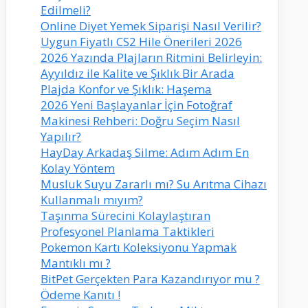
Edilmeli?
Online Diyet Yemek Siparişi Nasıl Verilir?
Uygun Fiyatlı CS2 Hile Önerileri 2026
2026 Yazında Plajların Ritmini Belirleyin:
Ayyıldız ile Kalite ve Şıklık Bir Arada
Plajda Konfor ve Şıklık: Haşema
2026 Yeni Başlayanlar İçin Fotoğraf
Makinesi Rehberi: Doğru Seçim Nasıl
Yapılır?
HayDay Arkadaş Silme: Adım Adım En
Kolay Yöntem
Musluk Suyu Zararlı mı? Su Arıtma Cihazı
Kullanmalı mıyım?
Taşınma Sürecini Kolaylaştıran
Profesyonel Planlama Taktikleri
Pokemon Kartı Koleksiyonu Yapmak
Mantıklı mı ?
BitPet Gerçekten Para Kazandırıyor mu ?
Ödeme Kanıtı !