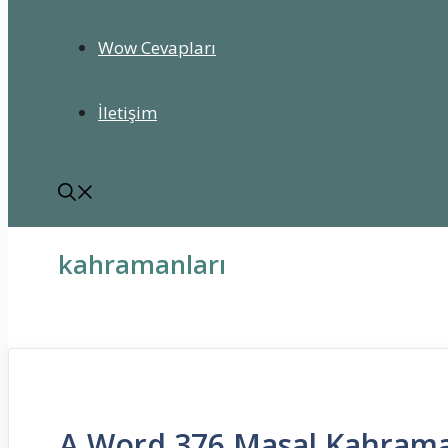
Wow Cevapları
İletişim
kahramanları
A Word 376 Masal Kahrama