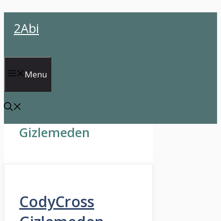
İçeriğe
2Abi
atla
Menu
Gizlemeden
CodyCross