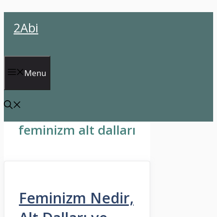
İçeriğe
2Abi
atla
Menu
feminizm alt dalları
Feminizm Nedir,