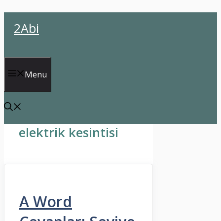
İçeriğe
2Abi
atla
Menu
elektrik kesintisi
A Word