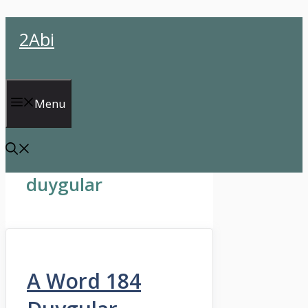
İçeriğe
2Abi
atla
Menu
duygular
A Word 184