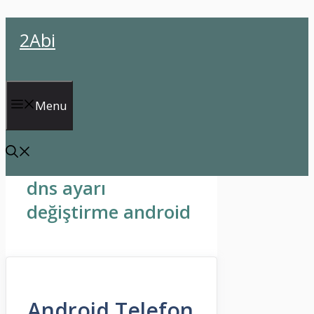
İçeriğe
2Abi
atla
Menu
dns ayarı
değiştirme android
Android Telefon