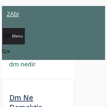
İçeriğe
2Abi
atla
Menu
dm nedir
Dm Ne