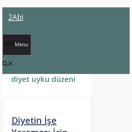
İçeriğe
2Abi
atla
Menu
diyet uyku düzeni
Diyetin İşe