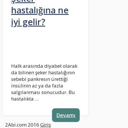
hastalığına ne
iyi gelir?
Halk arasında diyabet olarak
da bilinen şeker hastalığının
sebebi pankresın ürettiği
insülinin az ya da fazla
salgılanması sonucudur. Bu
hastalıkta …
Devamı
2Abi.com 2016
Giriş