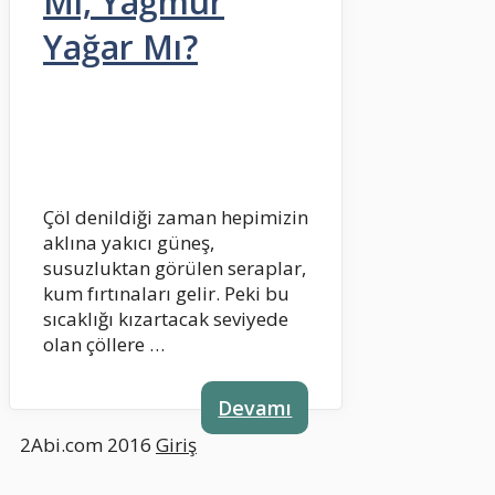
Mı, Yağmur
Yağar Mı?
Çöl denildiği zaman hepimizin
aklına yakıcı güneş,
susuzluktan görülen seraplar,
kum fırtınaları gelir. Peki bu
sıcaklığı kızartacak seviyede
olan çöllere …
Devamı
2Abi.com 2016
Giriş