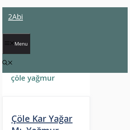
İçeriğe
2Abi
atla
Menu
çöle yağmur
Çöle Kar Yağar