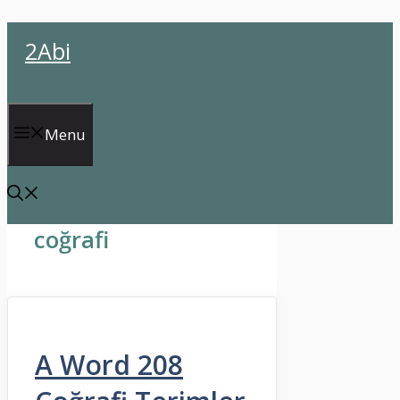
İçeriğe
2Abi
atla
Menu
coğrafi
A Word 208