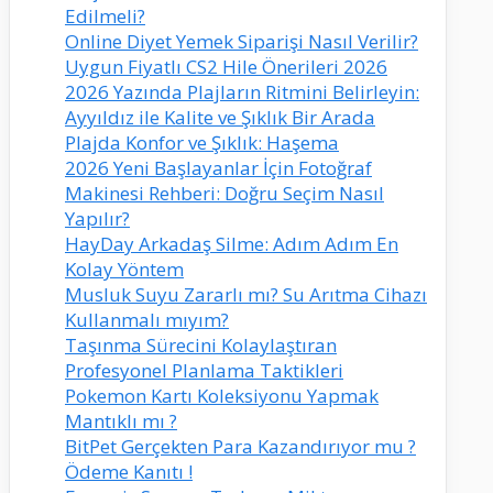
Edilmeli?
Online Diyet Yemek Siparişi Nasıl Verilir?
Uygun Fiyatlı CS2 Hile Önerileri 2026
2026 Yazında Plajların Ritmini Belirleyin:
Ayyıldız ile Kalite ve Şıklık Bir Arada
Plajda Konfor ve Şıklık: Haşema
2026 Yeni Başlayanlar İçin Fotoğraf
Makinesi Rehberi: Doğru Seçim Nasıl
Yapılır?
HayDay Arkadaş Silme: Adım Adım En
Kolay Yöntem
Musluk Suyu Zararlı mı? Su Arıtma Cihazı
Kullanmalı mıyım?
Taşınma Sürecini Kolaylaştıran
Profesyonel Planlama Taktikleri
Pokemon Kartı Koleksiyonu Yapmak
Mantıklı mı ?
BitPet Gerçekten Para Kazandırıyor mu ?
Ödeme Kanıtı !