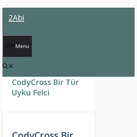
İçeriğe
2Abi
atla
Menu
CodyCross Bir Tür
Uyku Felci
CodyCross Bir