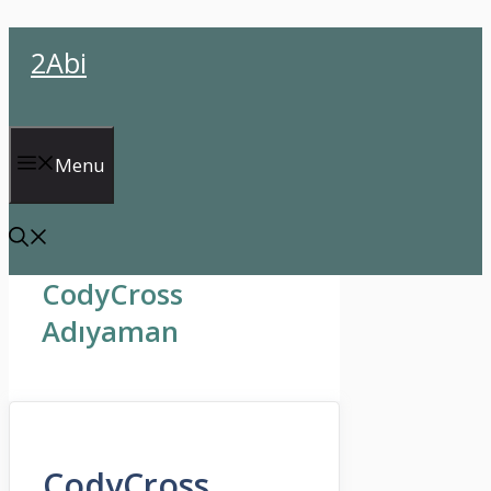
İçeriğe
2Abi
atla
Menu
CodyCross
Adıyaman
CodyCross