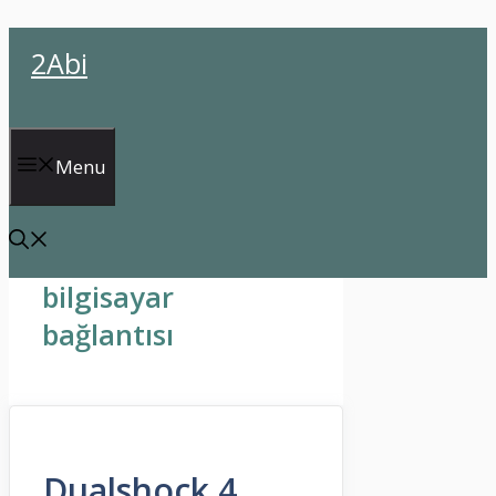
İçeriğe
2Abi
atla
Menu
bilgisayar
bağlantısı
Dualshock 4