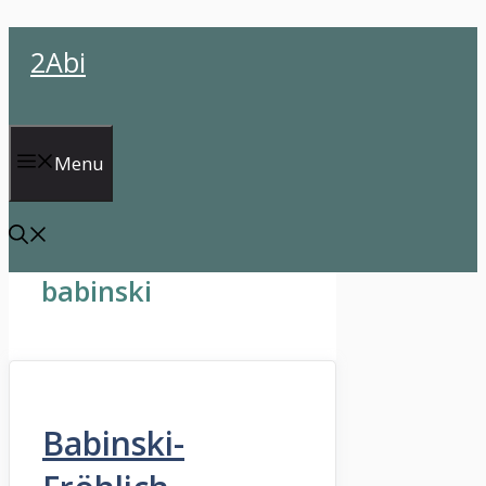
İçeriğe
2Abi
atla
Menu
babinski
Babinski-