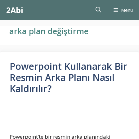
İçeriğe
2Abi
Menu
atla
arka plan değiştirme
Powerpoint Kullanarak Bir
Resmin Arka Planı Nasıl
Kaldırılır?
Powerpoint’te bir resmin arka planındaki