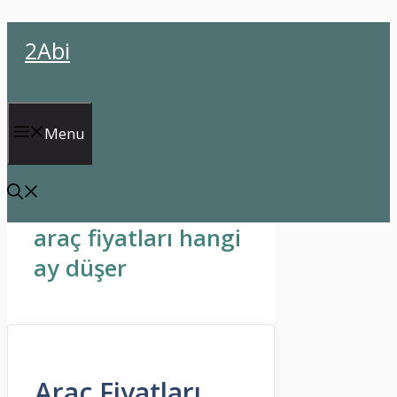
İçeriğe
2Abi
atla
Menu
araç fiyatları hangi
ay düşer
Araç Fiyatları