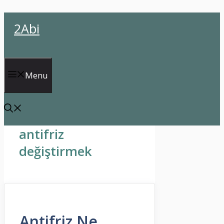
İçeriğe
2Abi
atla
Menu
antifriz
değiştirmek
Antifriz Ne