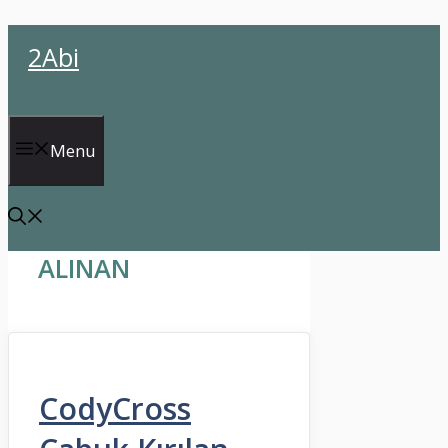
İçeriğe
2Abi
atla
Menu
ALINAN
CodyCross