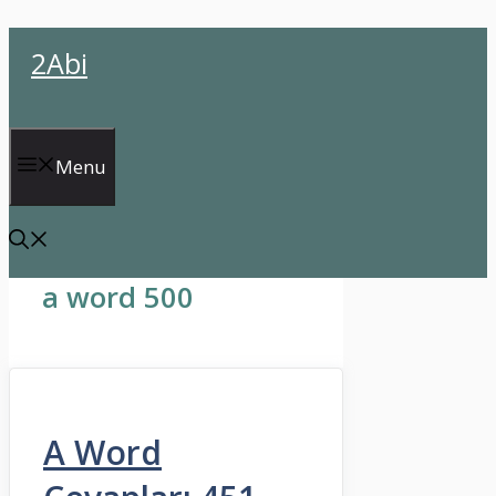
İçeriğe
2Abi
atla
Menu
a word 500
A Word