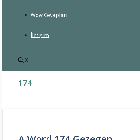
Wow Cevapları
İletişim
174
A Word 174 Gezegen