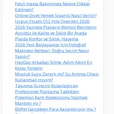
Felçli Hasta Bakımında Nelere Dikkat
Edilmeli?
Online Diyet Yemek Siparişi Nasıl Verilir?
Uygun Fiyatlı CS2 Hile Önerileri 2026
2026 Yazında Plajların Ritmini Belirleyin:
Ayyıldız ile Kalite ve Şıklık Bir Arada
Plajda Konfor ve Şıklık: Haşema
2026 Yeni Başlayanlar İçin Fotoğraf
Makinesi Rehberi: Doğru Seçim Nasıl
Yapılır?
HayDay Arkadaş Silme: Adım Adım En
Kolay Yöntem
Musluk Suyu Zararlı mı? Su Arıtma Cihazı
Kullanmalı mıyım?
Taşınma Sürecini Kolaylaştıran
Profesyonel Planlama Taktikleri
Pokemon Kartı Koleksiyonu Yapmak
Mantıklı mı ?
BitPet Gerçekten Para Kazandırıyor mu ?