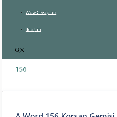
Wow Cevapları
İletişim
156
A Word 156 Korsan Gemisi