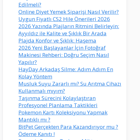
Edilmeli?
Online Diyet Yemek Siparişi Nasıl Verilir?
Uygun Fiyatlı CS2 Hile Önerileri 2026
2026 Yazında Plajların Ritmini Belirleyin:
Ayyıldız ile Kalite ve Şıklık Bir Arada
Plajda Konfor ve Şıklık: Haşema
2026 Yeni Başlayanlar İçin Fotoğraf
Makinesi Rehberi: Doğru Seçim Nasıl
Yapılır?
HayDay Arkadaş Silme: Adım Adım En
Kolay Yöntem
Musluk Suyu Zararlı mı? Su Arıtma Cihazı
Kullanmalı mıyım?
Taşınma Sürecini Kolaylaştıran
Profesyonel Planlama Taktikleri
Pokemon Kartı Koleksiyonu Yapmak
Mantıklı mı ?
BitPet Gerçekten Para Kazandırıyor mu ?
Ödeme Kanıtı !