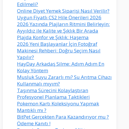
Edilmeli?
Online Diyet Yemek Siparişi Nasıl Verilir?
Uygun Fiyatlı CS2 Hile Önerileri 2026
2026 Yazında Plajların Ritmini Belirleyin:
Ayyıldız ile Kalite ve Şıklık Bir Arada
Plajda Konfor ve Şıklık: Haşema
2026 Yeni Başlayanlar İçin Fotoğraf
Makinesi Rehberi: Doğru Seçim Nasıl
Yapılır?
HayDay Arkadaş Silme: Adım Adım En
Kolay Yöntem
Musluk Suyu Zararlı mı? Su Arıtma Cihazı
Kullanmalı mıyım?
Taşınma Sürecini Kolaylaştıran
Profesyonel Planlama Taktikleri
Pokemon Kartı Koleksiyonu Yapmak
Mantıklı mı ?
BitPet Gerçekten Para Kazandırıyor mu ?
Ödeme Kanıtı !