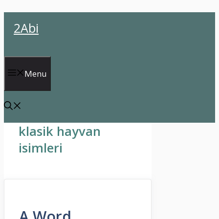
İçeriğe
2Abi
atla
Menu
klasik hayvan
isimleri
A Word