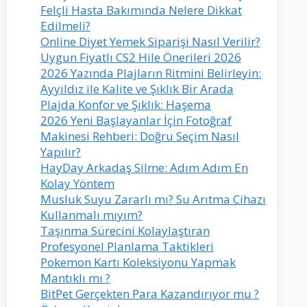
Felçli Hasta Bakımında Nelere Dikkat
Edilmeli?
Online Diyet Yemek Siparişi Nasıl Verilir?
Uygun Fiyatlı CS2 Hile Önerileri 2026
2026 Yazında Plajların Ritmini Belirleyin:
Ayyıldız ile Kalite ve Şıklık Bir Arada
Plajda Konfor ve Şıklık: Haşema
2026 Yeni Başlayanlar İçin Fotoğraf
Makinesi Rehberi: Doğru Seçim Nasıl
Yapılır?
HayDay Arkadaş Silme: Adım Adım En
Kolay Yöntem
Musluk Suyu Zararlı mı? Su Arıtma Cihazı
Kullanmalı mıyım?
Taşınma Sürecini Kolaylaştıran
Profesyonel Planlama Taktikleri
Pokemon Kartı Koleksiyonu Yapmak
Mantıklı mı ?
BitPet Gerçekten Para Kazandırıyor mu ?