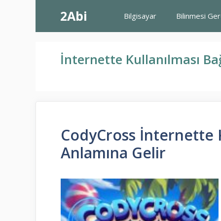
İçeriğe
2Abi
Bilgisayar
Bilinmesi Ge
atla
İnternette Kullanılması B
CodyCross İnternette 
Anlamına Gelir