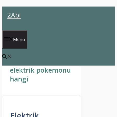
İçeriğe
2Abi
atla
Menu
elektrik pokemonu
hangi
Elektrik