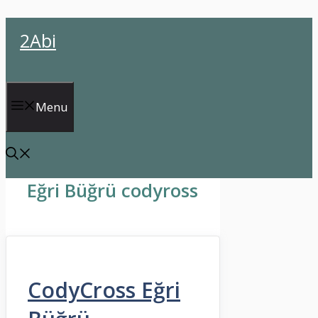
İçeriğe
2Abi
atla
Menu
Eğri Büğrü codyross
CodyCross Eğri