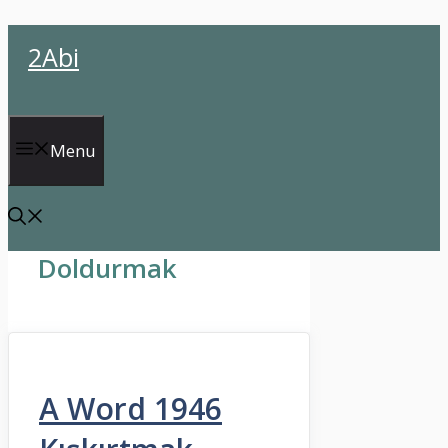
İçeriğe
2Abi
atla
Menu
Doldurmak
A Word 1946