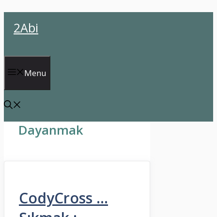
İçeriğe
2Abi
atla
Menu
Dayanmak
CodyCross …