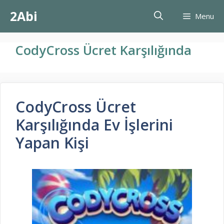
İçeriğe
2Abi
Menu
atla
CodyCross Ücret Karşılığında
CodyCross Ücret
Karşılığında Ev İşlerini
Yapan Kişi