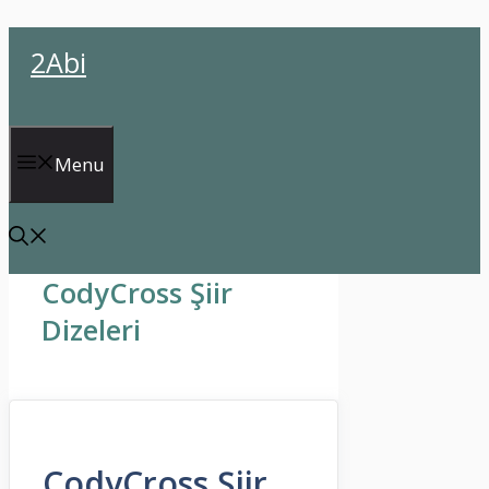
İçeriğe
2Abi
atla
Menu
CodyCross Şiir
Dizeleri
CodyCross Şiir