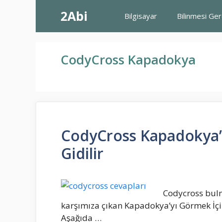
İçeriğe
2Abi
Bilgisayar
Bilinmesi Ge
atla
CodyCross Kapadokya
CodyCross Kapadokya’
Gidilir
Codycross bul
karşımıza çıkan Kapadokya’yı Görmek İçin
Aşağıda …