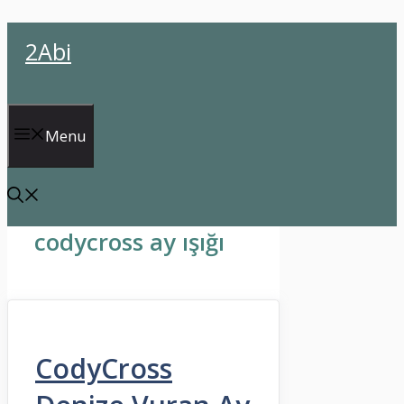
İçeriğe
2Abi
atla
Menu
codycross ay ışığı
CodyCross