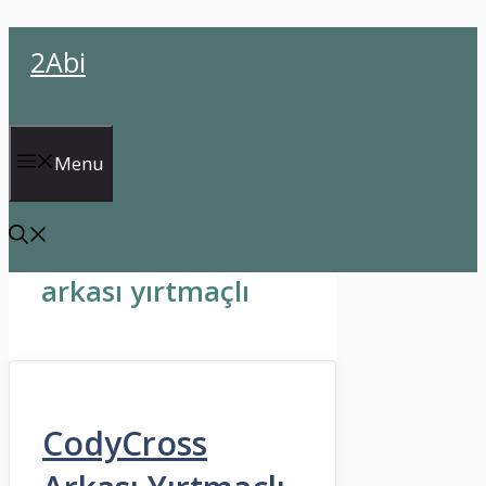
İçeriğe
2Abi
atla
Menu
arkası yırtmaçlı
CodyCross