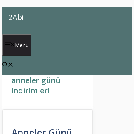
İçeriğe
2Abi
atla
Menu
anneler günü
indirimleri
Anneler Günü