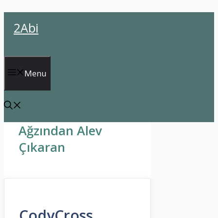
İçeriğe
2Abi
atla
Menu
Ağzından Alev
Çıkaran
CodyCross