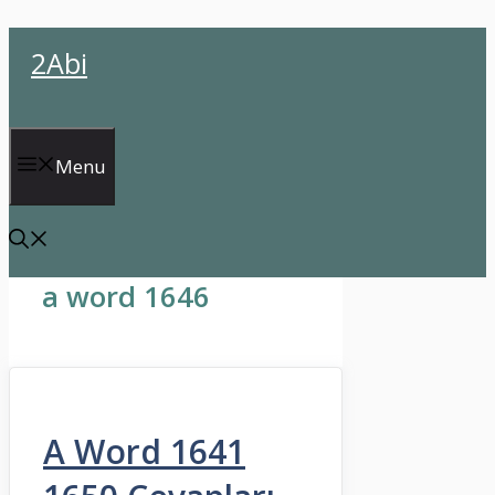
İçeriğe
2Abi
atla
Menu
a word 1646
A Word 1641