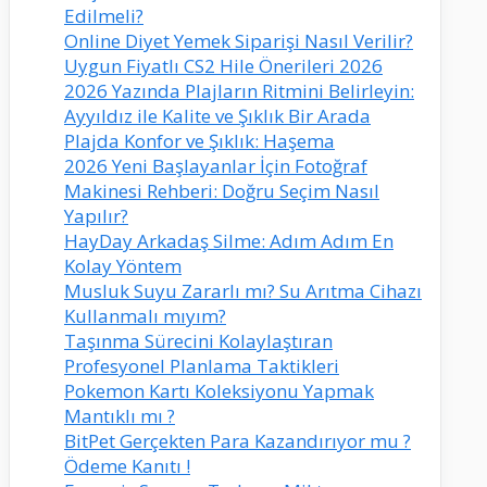
Edilmeli?
Online Diyet Yemek Siparişi Nasıl Verilir?
Uygun Fiyatlı CS2 Hile Önerileri 2026
2026 Yazında Plajların Ritmini Belirleyin:
Ayyıldız ile Kalite ve Şıklık Bir Arada
Plajda Konfor ve Şıklık: Haşema
2026 Yeni Başlayanlar İçin Fotoğraf
Makinesi Rehberi: Doğru Seçim Nasıl
Yapılır?
HayDay Arkadaş Silme: Adım Adım En
Kolay Yöntem
Musluk Suyu Zararlı mı? Su Arıtma Cihazı
Kullanmalı mıyım?
Taşınma Sürecini Kolaylaştıran
Profesyonel Planlama Taktikleri
Pokemon Kartı Koleksiyonu Yapmak
Mantıklı mı ?
BitPet Gerçekten Para Kazandırıyor mu ?
Ödeme Kanıtı !